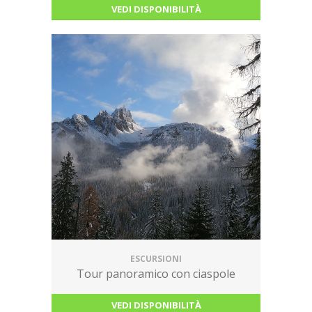
VEDI DISPONIBILITÀ
sconti dal 10% al 20% sul noleggio
online!!!
NOLEGGIA ORA
ESCURSIONI
Tour panoramico con ciaspole
VEDI DISPONIBILITÀ