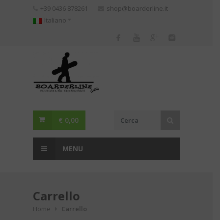
Skip
+39 0436 878261
shop@boarderline.it
to
Italiano
content
€
0,00
MENU
Carrello
Home
Carrello