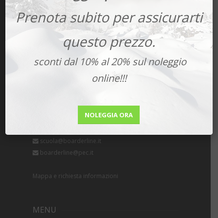
Prenota subito per assicurarti
questo prezzo.
sconti dal 10% al 20% sul noleggio
CONTATTI
online!!!
+39 0436 878261
+39 331 2762156
NOLEGGIA ORA
shop@boarderline.it
scuola@boarderline.it
boarderline@pec.it
Mappa e richiesta informazioni
MENU