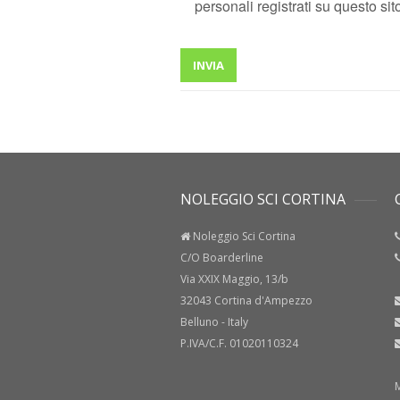
personali registrati su questo sito.
NOLEGGIO SCI CORTINA
C
Noleggio Sci Cortina
C/O Boarderline
Via XXIX Maggio, 13/b
32043 Cortina d'Ampezzo
Belluno - Italy
P.IVA/C.F. 01020110324
Ma