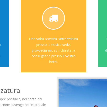
Una volta provata l’attrezzatura
P
presso la nostra sede,
provvediamo, su richiesta, a
de
consegnarla presso il Vostro
hotel.
zatura
re possibile, nel corso del
tuzione avvenga con materiale