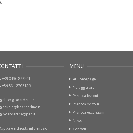
ONTATTI
MENU
+39 0436 878261
Homepage
+39 331 2762156
Noleggia ora
Prenota lezioni
shop@boarderline.it
Prenota ski tour
scuola@boarderline.it
Prenota escursioni
boarderline@pec.it
News
ppa e richiesta informazioni
Contatti