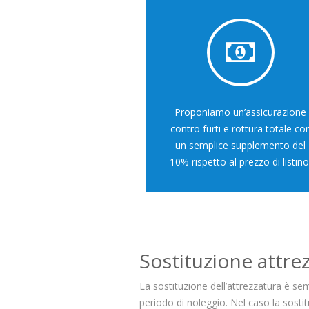
Proponiamo un’assicurazione
contro furti e rottura totale con
un semplice supplemento del
10% rispetto al prezzo di listino.
Sostituzione attrez
La sostituzione dell’attrezzatura è semp
periodo di noleggio. Nel caso la sosti