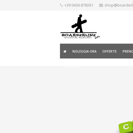
Skip
+39 0436 878261
shop@boarderlin
to
content
NOLEGGIA ORA
OFFERTE
PRENOT
CONTATTI