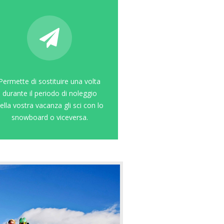
ermette di sostituire una volta
durante il periodo di noleggio
lla vostra vacanza gli sci con lo
snowboard o viceversa.