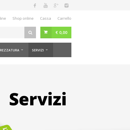
ine
Shop online
Cassa
Carrello
€
0,00
EZZATURA
SERVIZI
Servizi