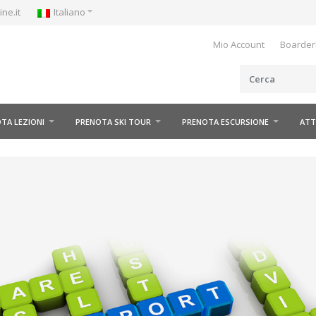
e.it
Italiano
Mio Account
Boarderl
A LEZIONI
PRENOTA SKI TOUR
PRENOTA ESCURSIONE
ATTR