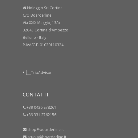
Noleggio Sci Cortina
C/O Boarderline
Via XXIX Maggio, 13/b
32043 Cortina d'Ampezzo
Belluno - Italy
P.IVA/C.F. 01020110324
CONTATTI
+39 0436 878261
+39 331 2762156
shop@boarderline.it
scuola@boarderline.it