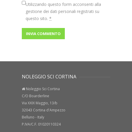
Utilizzando questo form acconsenti alla
gestione dei dati personali registrati su
questo sito.
*
NOLEGGIO SCI CORTINA
Noleggio Sci Cortina
C/O Boarderline
Via XXIX Maggio, 13/b
32043 Cortina d'Ampezzo
Belluno - Italy
P.IVA/C.F. 01020110324