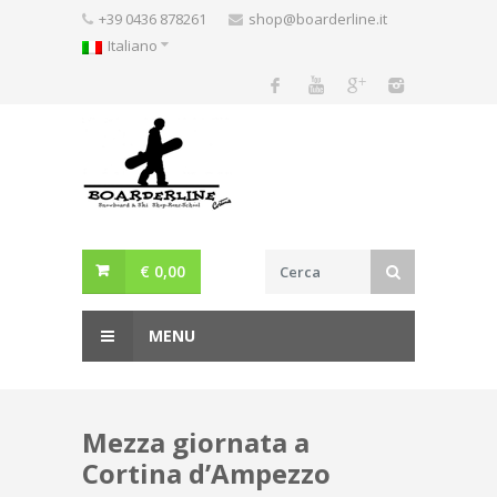
Skip
+39 0436 878261
shop@boarderline.it
to
Italiano
content
€
0,00
MENU
Mezza giornata a
Cortina d’Ampezzo