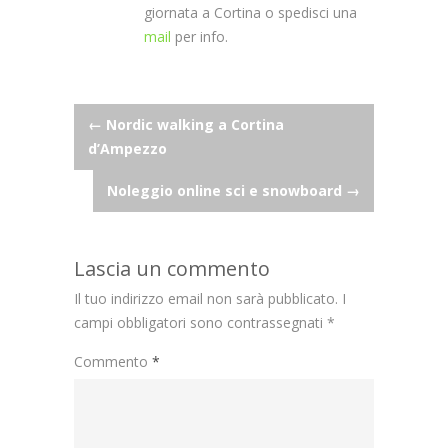
giornata a Cortina o spedisci una
mail
per info.
Post
←
Nordic walking a Cortina
d’Ampezzo
navigation
Noleggio online sci e snowboard
→
Lascia un commento
Il tuo indirizzo email non sarà pubblicato.
I
campi obbligatori sono contrassegnati
*
Commento
*