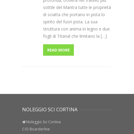
profonda, troverà nel fratello più
sottile del Mantra tutte le proprietà
di sciatta che portano in pista lo
spirito del fuori pista. La sua
struttura con anima in legno e due
fogli di Titanal che limitano la […]
READ MORE
NOLEGGIO SCI CORTINA
Noleggio Sci Cortina
C/O Boarderline