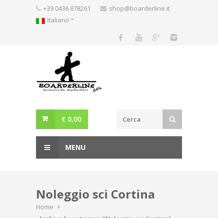
Skip
+39 0436 878261
shop@boarderline.it
to
Italiano
content
€
0,00
MENU
Noleggio sci Cortina
Home