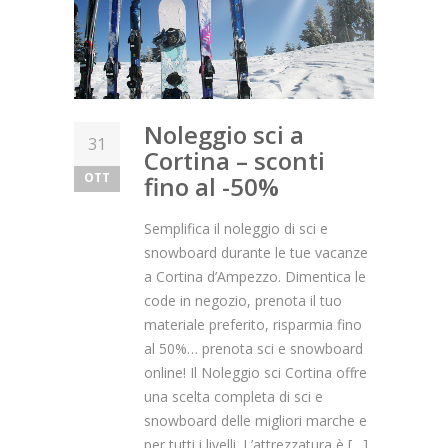
Noleggio sci a
×
È davvero spiacevole quando
31
Cortina – sconti
OTT
fino al -50%
accade questo…
Lo sconto sul
Semplifica il noleggio di sci e
tuo noleggio può cambiare.
snowboard durante le tue vacanze
a Cortina d’Ampezzo. Dimentica le
Prenota subito per assicurarti
code in negozio, prenota il tuo
materiale preferito, risparmia fino
questo prezzo.
al 50%… prenota sci e snowboard
online! Il Noleggio sci Cortina offre
sconti dal 10% al 20% sul noleggio
una scelta completa di sci e
snowboard delle migliori marche e
online!!!
per tutti i livelli. L’attrezzatura è […]