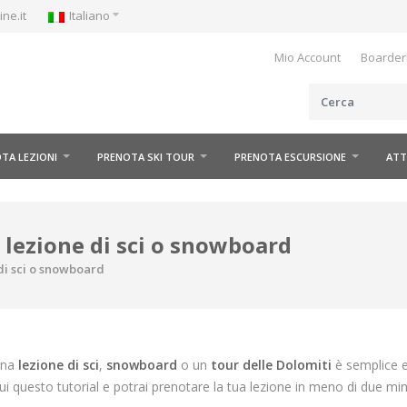
ne.it
Italiano
Mio Account
Boarder
TA LEZIONI
PRENOTA SKI TOUR
PRENOTA ESCURSIONE
ATT
lezione di sci o snowboard
di sci o snowboard
una
lezione di sci
,
snowboard
o un
tour delle Dolomiti
è semplice 
i questo tutorial e potrai prenotare la tua lezione in meno di due minu