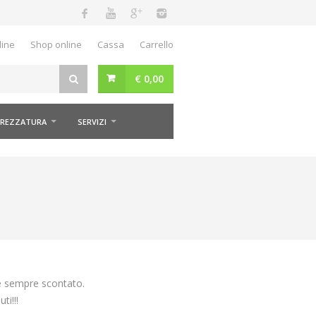
line
Shop online
Cassa
Carrello
€
0,00
REZZATURA
SERVIZI
e sempre scontato.
ti!!!