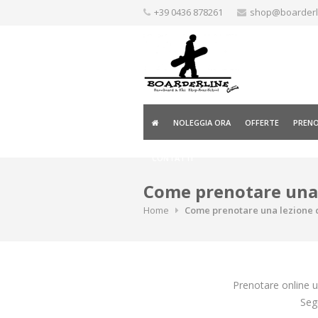
Skip
+39 0436 878261
shop@boarderli
to
content
NOLEGGIA ORA
OFFERTE
PRENO
CONTATTI
Come prenotare una 
Home
Come prenotare una lezione 
Prenotare online 
Segu